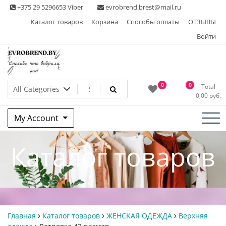
Skip
+375 29 5296653 Viber
evrobrend.brest@mail.ru
to
Каталог товаров
Корзина
Способы оплаты
ОТЗЫВЫ
content
Войти
Интернет-магазин одежды
0
0
Total
0,00
руб.
second hand
My Account
Каталог товаров
Главная
Каталог товаров
ЖЕНСКАЯ ОДЕЖДА
Верхняя