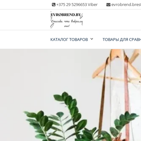
Skip
+375 29 5296653 Viber
evrobrend.bres
to
content
Интернет-магазин
КАТАЛОГ ТОВАРОВ
ТОВАРЫ ДЛЯ СРАВ
одежды second ha