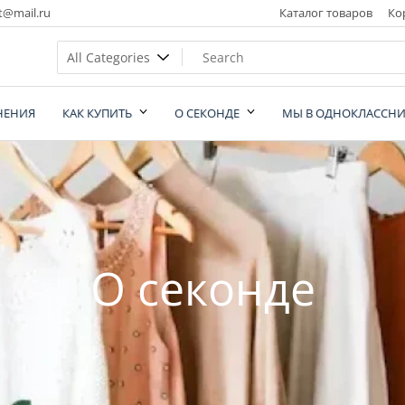
t@mail.ru
Каталог товаров
Ко
НЕНИЯ
КАК КУПИТЬ
О СЕКОНДЕ
МЫ В ОДНОКЛАССНИ
nd
О секонде