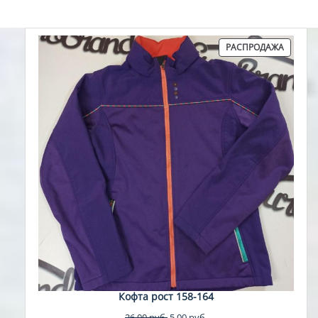
ПРОДА
РАСПРОДАЖА
ТОВАР
Кофта рост 158-164
Первоначальная
Текущая
26,00
руб.
5,00
руб.