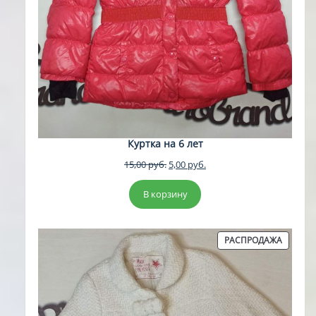
Куртка на 6 лет
Первоначальная
Текущая
15,00
руб.
5,00
руб.
цена
цена:
составляла
5,00 руб..
В корзину
15,00 руб..
ПРОДА
РАСПРОДАЖА
ТОВАР