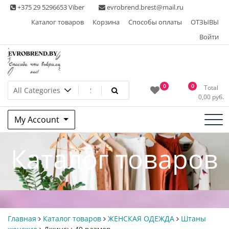
Skip
+375 29 5296653 Viber
evrobrend.brest@mail.ru
to
Каталог товаров
Корзина
Способы оплаты
ОТЗЫВЫ
content
Войти
Интернет-магазин одежды
0
0
Total
0,00
руб.
second hand
My Account
Каталог товаров
Главная
Каталог товаров
ЖЕНСКАЯ ОДЕЖДА
Штаны