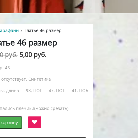
сарафаны
Платье 46 размер
атье 46 размер
Первоначальная
Текущая
00
руб.
5,00
руб.
цена
цена:
р: 46
составляла
5,00 руб..
 отсутствует. Синтетика
14,00 руб..
ы: длина — 93, ПОГ — 47, ПОТ — 41, ПОБ
пались плечики(можно срезать)
 корзину