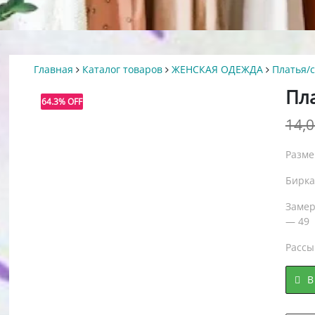
Главная
Каталог товаров
ЖЕНСКАЯ ОДЕЖДА
Платья/
АВАЕМЫЙ
Р
Пл
64.3% OFF
14,
я
Разме
воначальная
ущая
а
Бирка
:
тавляла
руб..
0 руб..
Замер
— 49
Рассы
В
АВАЕМЫЙ
Р