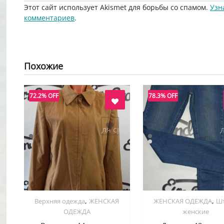
Этот сайт использует Akismet для борьбы со спамом.
Узн
комментариев
.
Похожие
72.2% OFF
78.3% OFF
добавить в "нравится" для сравнения
добавить в "нравится" д
,
,
Верхняя одежда
ЖЕНСКАЯ
ЖЕНСКАЯ ОДЕЖДА
Ш
Quick View
Quick View
ОДЕЖДА
женские