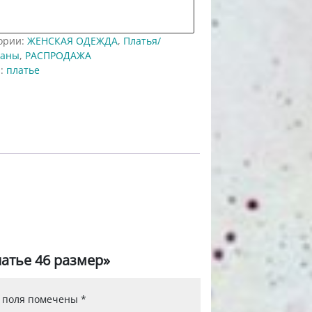
авить в "нравится" для сравнения
ории:
ЖЕНСКАЯ ОДЕЖДА
,
Платья/
фаны
,
РАСПРОДАЖА
а:
платье
латье 46 размер»
 поля помечены
*