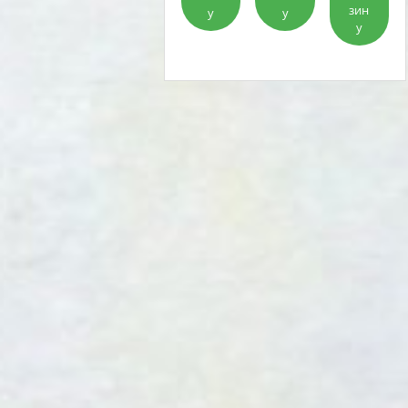
зин
у
у
у