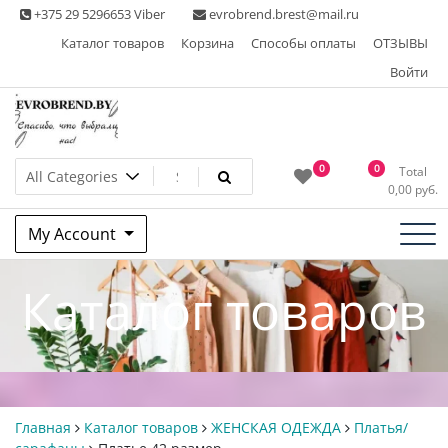
Skip
+375 29 5296653 Viber
evrobrend.brest@mail.ru
to
Каталог товаров
Корзина
Способы оплаты
ОТЗЫВЫ
content
Войти
Интернет-магазин одежды
0
0
Total
0,00
руб.
second hand
My Account
Каталог товаров
Главная
Каталог товаров
ЖЕНСКАЯ ОДЕЖДА
Платья/