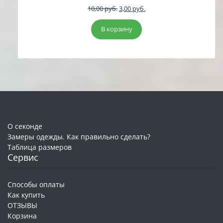
Первоначальная
Текущая
10,00
руб.
3,00
руб.
цена
цена:
составляла
3,00 руб..
В корзину
10,00 руб..
О секонде
Замеры одежды. Как правильно сделать?
Таблица размеров
Сервис
Способы оплаты
Как купить
ОТЗЫВЫ
Корзина