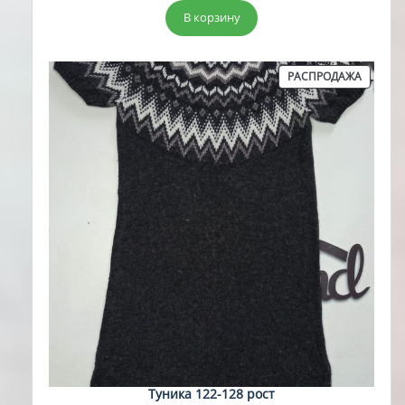
составляла
5,00 руб..
В корзину
15,00 руб..
ПРОДА
РАСПРОДАЖА
ТОВАР
Туника 122-128 рост