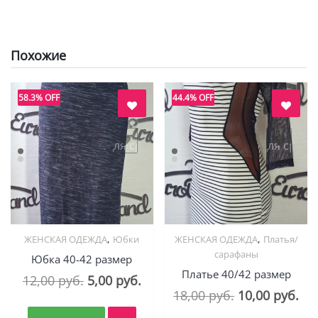
Похожие
58.3% OFF
44.4% OFF
авить в "нравится" для сравнения
добавить в "нравится" для срав
,
,
ЖЕНСКАЯ ОДЕЖДА
Юбки
ЖЕНСКАЯ ОДЕЖДА
Платья/
Quick View
Quick View
сарафаны
Юбка 40-42 размер
Платье 40/42 размер
Первоначальная
Текущая
12,00
руб.
5,00
руб.
Первоначал
Те
18,00
руб.
10,00
руб.
цена
цена:
цена
це