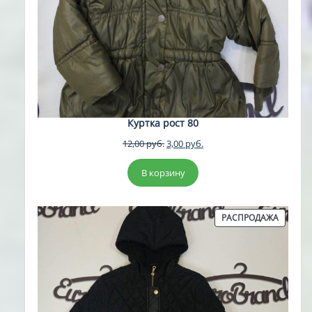
Куртка рост 80
Первоначальная
Текущая
12,00
руб.
3,00
руб.
цена
цена:
составляла
3,00 руб..
В корзину
12,00 руб..
ПРОДА
РАСПРОДАЖА
ТОВАР