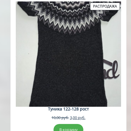
ПРОДА
РАСПРОДАЖА
ТОВАР
Туника 122-128 рост
Первоначальная
Текущая
10,00
руб.
3,00
руб.
цена
цена:
составляла
3,00 руб..
В корзину