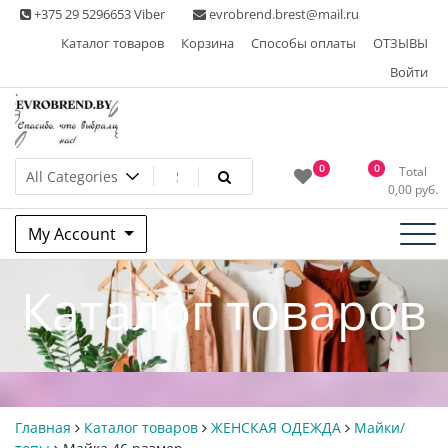
Skip
+375 29 5296653 Viber
evrobrend.brest@mail.ru
to
Каталог товаров
Корзина
Способы оплаты
ОТЗЫВЫ
content
Войти
Интернет-магазин одежды
0
0
Total
0,00
руб.
second hand
My Account
Каталог товаров
Главная
Каталог товаров
ЖЕНСКАЯ ОДЕЖДА
Майки/