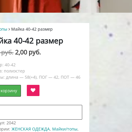
опы
Майка 40-42 размер
йка 40-42 размер
Первоначальная
Текущая
0
руб.
2,00
руб.
цена
цена:
р: 40-42
составляла
2,00 руб..
в: полиэстер
ы: длина — 58(+4), ПОГ — 42, ПОТ — 46
7,00 руб..
 корзину
авить в "нравится" для сравнения
ул:
2042
ории:
ЖЕНСКАЯ ОДЕЖДА
,
Майки/топы
,