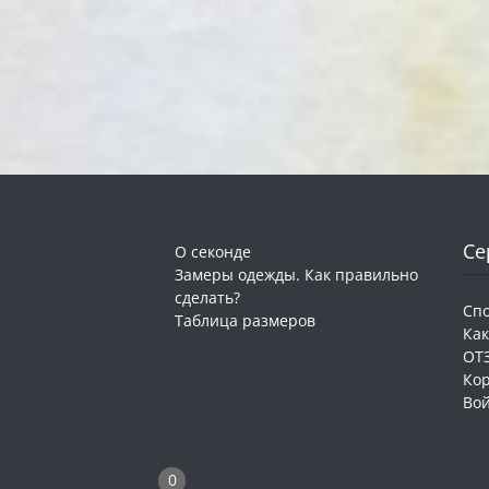
Се
О секонде
Замеры одежды. Как правильно
сделать?
Сп
Таблица размеров
Как
ОТ
Ко
Во
0