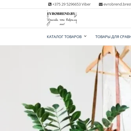
Skip
+375 29 5296653 Viber
evrobrend.bres
to
content
Интернет-магазин
КАТАЛОГ ТОВАРОВ
ТОВАРЫ ДЛЯ СРАВ
одежды second ha