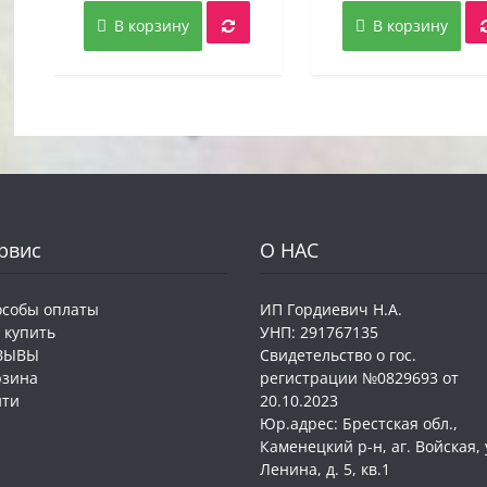
составляла
5,00 руб..
соста
В корзину
В корзину
12,00 руб..
17,00 
рвис
О НАС
особы оплаты
ИП Гордиевич Н.А.
 купить
УНП: 291767135
ЗЫВЫ
Свидетельство о гос.
рзина
регистрации №0829693 от
йти
20.10.2023
Юр.адрес: Брестская обл.,
Каменецкий р-н, аг. Войская, 
Ленина, д. 5, кв.1