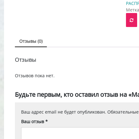
РАСП
Метк
я
воначальная
ущая
а
:
тавляла
руб..
0 руб..
Отзывы (0)
Отзывы
АВАЕМЫЙ
Отзывов пока нет.
Р
Будьте первым, кто оставил отзыв на «М
я
воначальная
Ваш адрес email не будет опубликован.
Обязательные
ущая
а
Ваш отзыв
*
:
тавляла
руб..
0 руб..