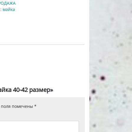
РОДАЖА
а:
майка
айка 40-42 размер»
 поля помечены
*