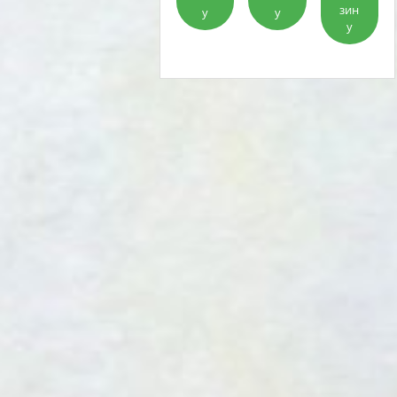
зин
у
у
у