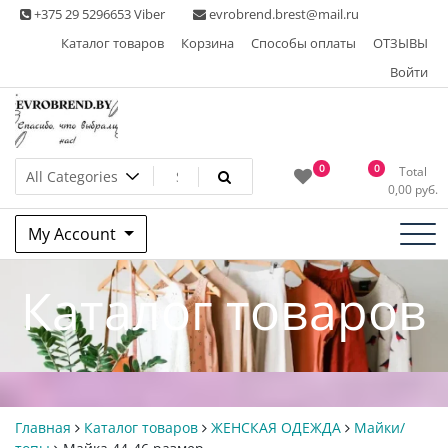
Skip
+375 29 5296653 Viber
evrobrend.brest@mail.ru
to
Каталог товаров
Корзина
Способы оплаты
ОТЗЫВЫ
content
Войти
Интернет-магазин одежды
0
0
Total
0,00
руб.
second hand
My Account
Каталог товаров
Главная
Каталог товаров
ЖЕНСКАЯ ОДЕЖДА
Майки/