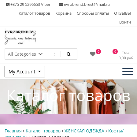
Skip
+375 29 5296653 Viber
evrobrend.brest@mail.ru
to
Каталог товаров
Корзина
Способы оплаты
ОТЗЫВЫ
content
Войти
Интернет-магазин одежды
0
0
Total
0,00
руб.
second hand
My Account
Каталог товаров
Главная
Каталог товаров
ЖЕНСКАЯ ОДЕЖДА
Кофты/