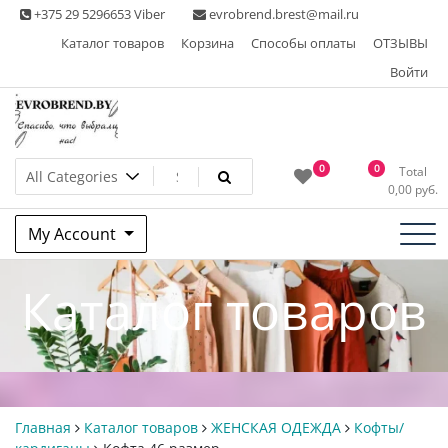
Skip
+375 29 5296653 Viber
evrobrend.brest@mail.ru
to
Каталог товаров
Корзина
Способы оплаты
ОТЗЫВЫ
content
Войти
Интернет-магазин одежды
0
0
Total
0,00
руб.
second hand
My Account
Каталог товаров
Главная
Каталог товаров
ЖЕНСКАЯ ОДЕЖДА
Кофты/