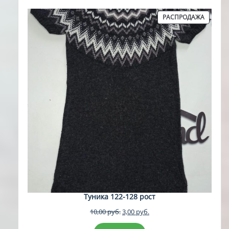
ПРОДА
РАСПРОДАЖА
ТОВАР
Туника 122-128 рост
Первоначальная
Текущая
10,00
руб.
3,00
руб.
цена
цена: