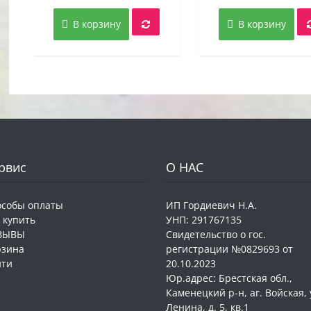
цена
цена:
цена
составляла
5,00 руб..
соста
В корзину
В корзину
14,00 руб..
14,00 
рвис
О НАС
особы оплаты
ИП Гордиевич Н.А.
 купить
УНП: 291767135
ЗЫВЫ
Свидетельство о гос.
рзина
регистрации №0829693 от
йти
20.10.2023
Юр.адрес: Брестская обл.,
Каменецкий р-н, аг. Войская, 
Ленина, д. 5, кв.1