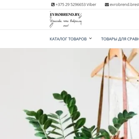
Skip
+375 29 5296653 Viber
evrobrend.bres
to
content
Интернет-магазин
КАТАЛОГ ТОВАРОВ
ТОВАРЫ ДЛЯ СРАВ
одежды second ha