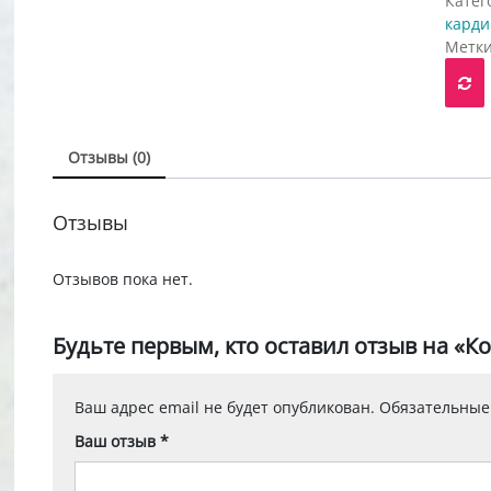
Катег
карди
Метк
я
воначальная
ущая
а
:
тавляла
руб..
0 руб..
Отзывы (0)
Отзывы
АВАЕМЫЙ
Отзывов пока нет.
Р
Будьте первым, кто оставил отзыв на «К
я
воначальная
Ваш адрес email не будет опубликован.
Обязательные
ущая
а
:
тавляла
Ваш отзыв
*
руб..
0 руб..