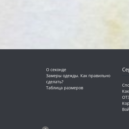
Се
О секонде
Замеры одежды. Как правильно
сделать?
Сп
Таблица размеров
Как
ОТ
Ко
Во