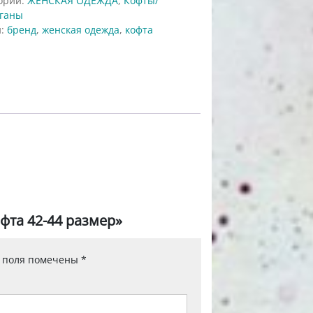
ории:
ЖЕНСКАЯ ОДЕЖДА
,
Кофты/
ганы
и:
бренд
,
женская одежда
,
кофта
офта 42-44 размер»
 поля помечены
*