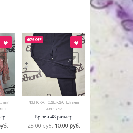
60% OFF
ля сравнения
добавить в "нравится" для сравнения
,
фты/
ЖЕНСКАЯ ОДЕЖДА
Штаны
Quick View
опы
женские
мер
Брюки 48 размер
оначальная
Текущая
Первоначальная
Текущая
руб.
25,00
руб.
10,00
руб.