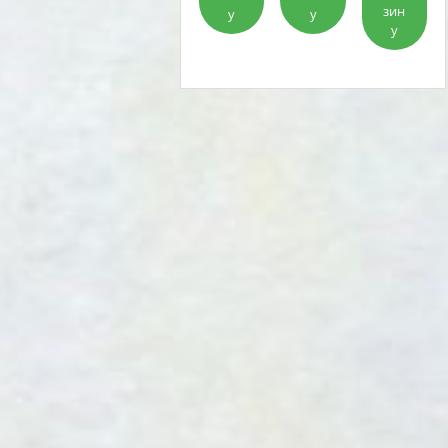
зин
у
у
у