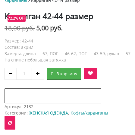
кардиганы
Кардиган 42-44 размер
Кардиган 42-44 размер
72.2% OFF
Первоначальная
Текущая
18,00
руб.
5,00
руб.
цена
цена:
Размер: 42-44
составляла
5,00 руб..
Состав: акрил
Замеры: длина — 67, ПОГ — 46-62, ПОТ — 43-59, рукав — 57
18,00 руб..
На спине небольшая затяжка
Кардиган
В корзину
42-
44
размер
добавить в "нравится" для сравнения
quantity
Артикул:
2132
Категории:
ЖЕНСКАЯ ОДЕЖДА
,
Кофты/кардиганы