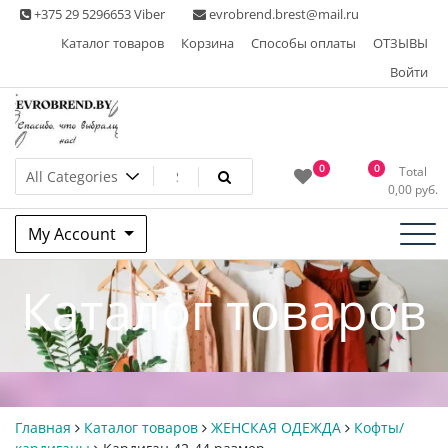
Skip
+375 29 5296653 Viber
evrobrend.brest@mail.ru
to
Каталог товаров
Корзина
Способы оплаты
ОТЗЫВЫ
content
Войти
Интернет-магазин одежды
0
0
Total
0,00
руб.
second hand
My Account
Каталог товаров
Главная
Каталог товаров
ЖЕНСКАЯ ОДЕЖДА
Кофты/