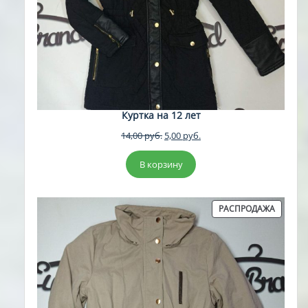
Куртка на 12 лет
Первоначальная
Текущая
14,00
руб.
5,00
руб.
цена
цена:
составляла
5,00 руб..
В корзину
14,00 руб..
ПРОДА
РАСПРОДАЖА
ТОВАР