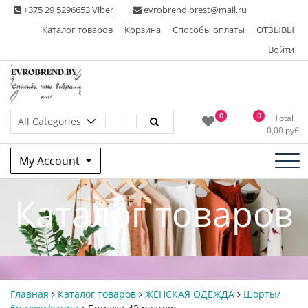
Skip
+375 29 5296653 Viber
evrobrend.brest@mail.ru
to
Каталог товаров
Корзина
Способы оплаты
ОТЗЫВЫ
content
Войти
Интернет-магазин одежды
0
0
Total
0,00
руб.
second hand
My Account
Каталог товаров
Главная
Каталог товаров
ЖЕНСКАЯ ОДЕЖДА
Шорты/