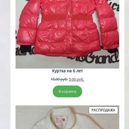
Куртка на 6 лет
Первоначальная
Текущая
15,00
руб.
5,00
руб.
цена
цена:
составляла
5,00 руб..
В корзину
15,00 руб..
ПРОДА
РАСПРОДАЖА
ТОВАР