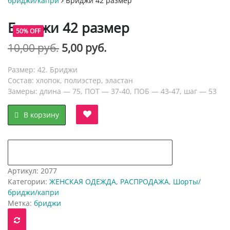
бриджи/капри
Бриджи 42 размер
Бриджи 42 размер
50% OFF
Первоначальная
Текущая
10,00
руб.
5,00
руб.
цена
цена:
Размер: 42. Бриджи
составляла
5,00 руб..
Состав: хлопок, полиэстер, эластан
Замеры: длина — 75, ПОТ — 37-40, ПОБ — 43-47, шаг — 53
10,00 руб..
В корзину
добавить в "нравится" для сравнения
Артикул:
2077
Категории:
ЖЕНСКАЯ ОДЕЖДА
,
РАСПРОДАЖА
,
Шорты/
бриджи/капри
Метка:
бриджи