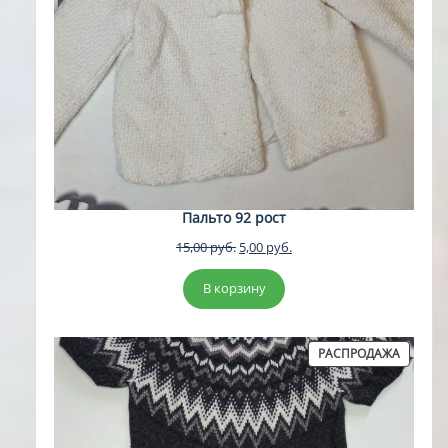
Пальто 92 рост
Первоначальная
Текущая
15,00
руб.
5,00
руб.
цена
цена:
составляла
5,00 руб..
В корзину
15,00 руб..
ПРОДА
РАСПРОДАЖА
ТОВАР