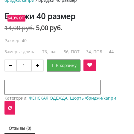
бриджи/капри
Бриджи 40 размер
Бриджи 40 размер
64.3% OFF
Первоначальная
Текущая
14,00
руб.
5,00
руб.
цена
цена:
Размер: 40
составляла
5,00 руб..
Замеры: длина — 76, шаг — 56, ПОТ — 34, ПОБ — 44
14,00 руб..
Бриджи
В корзину
40
размер
quantity
добавить в "нравится" для сравнения
Категории:
ЖЕНСКАЯ ОДЕЖДА
,
Шорты/бриджи/капри
Отзывы (0)