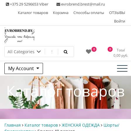
Skip
+375 29 5296653 Viber
evrobrend.brest@mail.ru
to
Каталог товаров
Корзина
Способы оплаты
ОТЗЫВЫ
content
Войти
Интернет-магазин одежды
0
0
Total
0,00
руб.
second hand
My Account
Каталог товаров
Главная
Каталог товаров
ЖЕНСКАЯ ОДЕЖДА
Шорты/