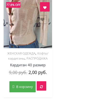
77.8% OFF
авить в "нравится" для сравнения
,
ЖЕНСКАЯ ОДЕЖДА
Кофты/
Quick View
,
кардиганы
РАСПРОДАЖА
Кардиган 40 размер
Первоначальная
Текущая
9,00
руб.
2,00
руб.
цена
цена:
составляла
2,00 руб..
В корзину
9,00 руб..