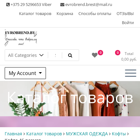
Skip
+375 29 5296653 Viber
evrobrend.brest@mail.ru
to
Каталог товаров
Корзина
Способы оплаты
ОТЗЫВЫ
content
Войти
Интернет-магазин одежды
0
0
Total
0,00
руб.
second hand
My Account
Каталог товаров
Главная
Каталог товаров
МУЖСКАЯ ОДЕЖДА
Кофты