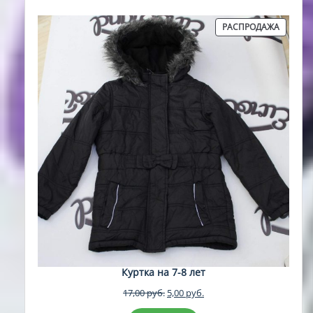
ПРОДА
РАСПРОДАЖА
ТОВАР
Куртка на 7-8 лет
Первоначальная
Текущая
17,00
руб.
5,00
руб.
цена
цена: