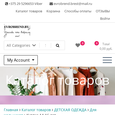
Skip
+375 29 5296653 Viber
evrobrend.brest@mail.ru
to
Каталог товаров
Корзина
Способы оплаты
ОТЗЫВЫ
content
Войти
Интернет-магазин одежды
0
0
Total
0,00
руб.
second hand
My Account
Каталог товаров
Главная
Каталог товаров
ДЕТСКАЯ ОДЕЖДА
Для