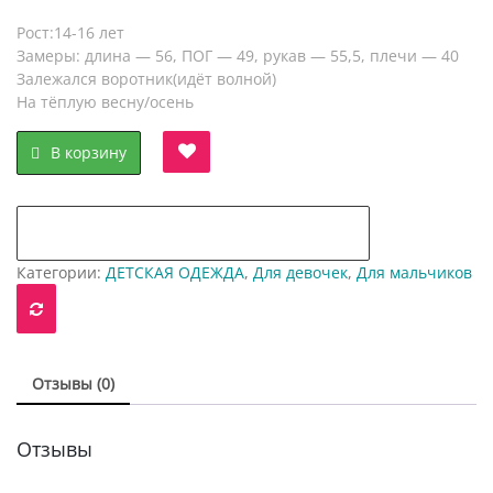
цена
цена:
Рост:14-16 лет
составляла
10,00 руб..
Замеры: длина — 56, ПОГ — 49, рукав — 55,5, плечи — 40
Залежался воротник(идёт волной)
29,00 руб..
На тёплую весну/осень
В корзину
добавить в "нравится" для сравнения
Категории:
ДЕТСКАЯ ОДЕЖДА
,
Для девочек
,
Для мальчиков
Отзывы (0)
Отзывы