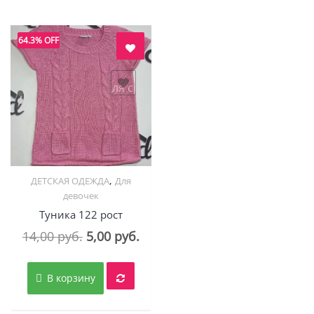
64.3% OFF
авить в "нравится" для сравнения
,
ДЕТСКАЯ ОДЕЖДА
Для
Quick View
девочек
Туника 122 рост
Первоначальная
Текущая
14,00
руб.
5,00
руб.
цена
цена:
составляла
5,00 руб..
В корзину
14,00 руб..