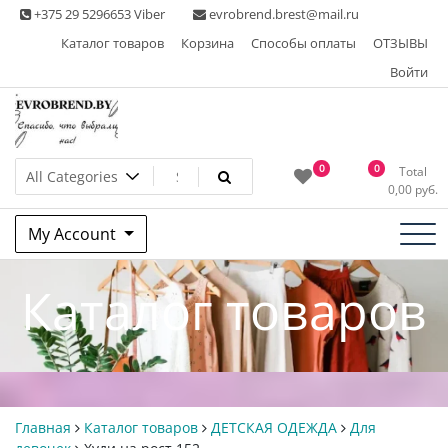
Skip
+375 29 5296653 Viber
evrobrend.brest@mail.ru
to
Каталог товаров
Корзина
Способы оплаты
ОТЗЫВЫ
content
Войти
Интернет-магазин одежды
0
0
Total
0,00
руб.
second hand
My Account
Каталог товаров
Главная
Каталог товаров
ДЕТСКАЯ ОДЕЖДА
Для