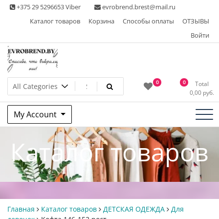
Skip
+375 29 5296653 Viber
evrobrend.brest@mail.ru
to
Каталог товаров
Корзина
Способы оплаты
ОТЗЫВЫ
content
Войти
Интернет-магазин одежды
0
0
Total
0,00
руб.
second hand
My Account
Каталог товаров
Главная
Каталог товаров
ДЕТСКАЯ ОДЕЖДА
Для