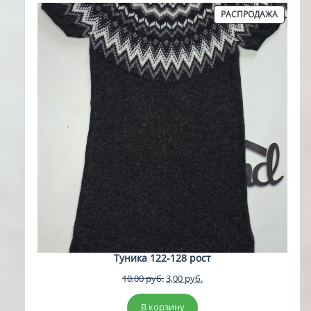
ПРОДА
РАСПРОДАЖА
ТОВАР
Туника 122-128 рост
Первоначальная
Текущая
10,00
руб.
3,00
руб.
цена
цена:
составляла
3,00 руб..
В корзину