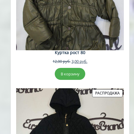
Куртка рост 80
Первоначальная
Текущая
12,00
руб.
3,00
руб.
цена
цена:
составляла
3,00 руб..
В корзину
12,00 руб..
ПРОДА
РАСПРОДАЖА
ТОВАР