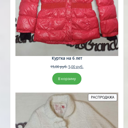
Куртка на 6 лет
Первоначальная
Текущая
15,00
руб.
5,00
руб.
цена
цена:
составляла
5,00 руб..
В корзину
15,00 руб..
ПРОДА
РАСПРОДАЖА
ТОВАР