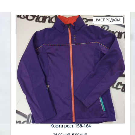
ПРОДА
РАСПРОДАЖА
ТОВАР
Кофта рост 158-164
Первоначальная
Текущая
26,00
руб.
5,00
руб.