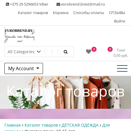
Skip
+375 29 5296653 Viber
evrobrend.brest@mail.ru
to
Каталог товаров
Корзина
Способы оплаты
ОТЗЫВЫ
content
Войти
Интернет-магазин одежды
0
0
Total
0,00
руб.
second hand
My Account
Каталог товаров
Главная
Каталог товаров
ДЕТСКАЯ ОДЕЖДА
Для