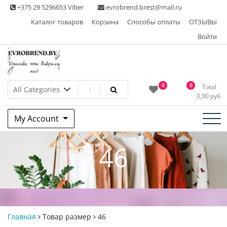
Skip
+375 29 5296653 Viber
evrobrend.brest@mail.ru
to
Каталог товаров
Корзина
Способы оплаты
ОТЗЫВЫ
content
Войти
Интернет-магазин одежды
0
0
Total
0,00
руб.
second hand
My Account
46
Главная
Товар размер
46