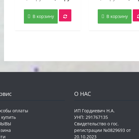
цена
цена:
цена
составляла
10,00 руб..
соста
В корзину
В корзину
22,00 руб..
35,00 
рвис
О НАС
особы оплаты
ИП Гордиевич Н.А.
 купить
УНП: 291767135
ЗЫВЫ
Свидетельство о гос.
рзина
регистрации №0829693 от
йти
20.10.2023