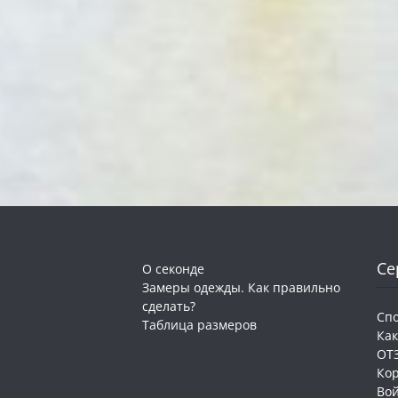
Се
О секонде
Замеры одежды. Как правильно
сделать?
Сп
Таблица размеров
Как
ОТ
Ко
Во