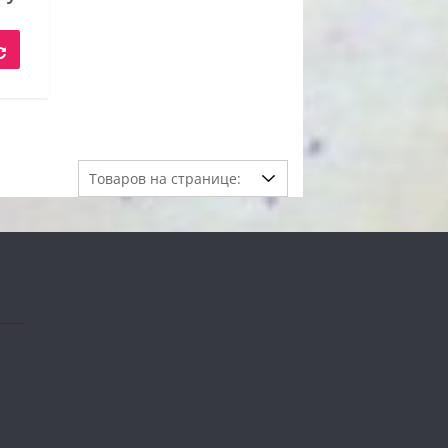
цена:
вляла
15,00 руб..
руб..