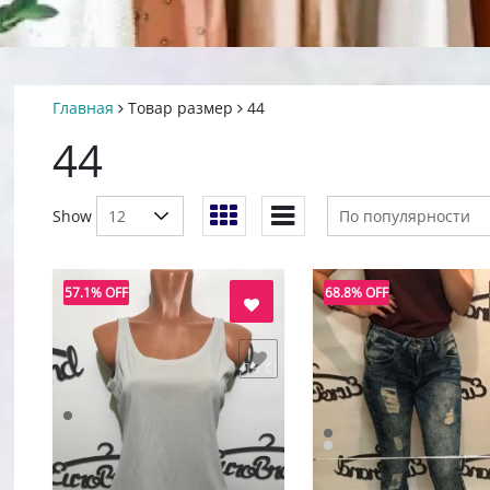
Главная
Товар размер
44
44
Show
57.1% OFF
68.8% OFF
добавить в "нравится" для сравнения
добавить в "нравится"