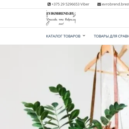
Skip
+375 29 5296653 Viber
evrobrend.bres
to
content
Интернет-магазин
КАТАЛОГ ТОВАРОВ
ТОВАРЫ ДЛЯ СРАВ
одежды second ha