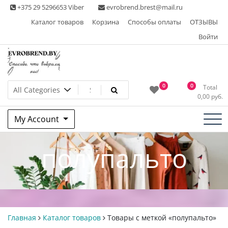
Skip
+375 29 5296653 Viber
evrobrend.brest@mail.ru
to
Каталог товаров
Корзина
Способы оплаты
ОТЗЫВЫ
content
Войти
Интернет-магазин одежды
0
0
Total
0,00
руб.
second hand
My Account
полупальто
Главная
Каталог товаров
Товары с меткой «полупальто»