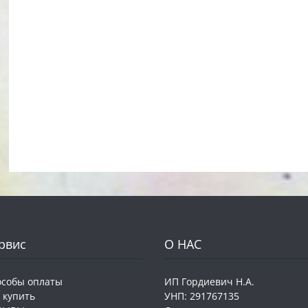
рвис
О НАС
особы оплаты
ИП Гордиевич Н.А.
 купить
УНП: 291767135