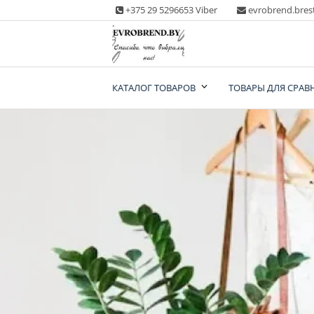
Skip
+375 29 5296653 Viber
evrobrend.bres
to
content
Интернет-магазин
КАТАЛОГ ТОВАРОВ
ТОВАРЫ ДЛЯ СРАВ
одежды second ha