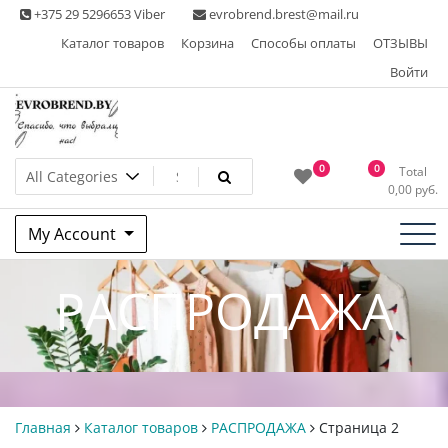
Skip
+375 29 5296653 Viber
evrobrend.brest@mail.ru
to
Каталог товаров
Корзина
Способы оплаты
ОТЗЫВЫ
content
Войти
Интернет-магазин одежды
0
0
Total
0,00
руб.
second hand
My Account
РАСПРОДАЖА
Главная
Каталог товаров
РАСПРОДАЖА
Страница 2