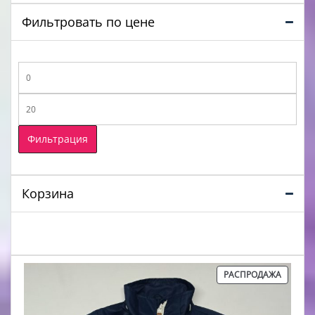
Фильтровать по цене
Минимальная
цена
Максимальная
цена
Фильтрация
Корзина
ПРОДА
РАСПРОДАЖА
ТОВАР