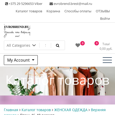
Skip
+375 29 5296653 Viber
evrobrend.brest@mail.ru
to
Каталог товаров
Корзина
Способы оплаты
ОТЗЫВЫ
content
Войти
Интернет-магазин одежды
0
0
Total
0,00
руб.
second hand
My Account
Каталог товаров
Главная
Каталог товаров
ЖЕНСКАЯ ОДЕЖДА
Верхняя