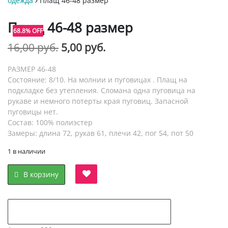
одежда
Плащ 46-48 размер
Плащ 46-48 размер
68.8% OFF
Первоначальная
Текущая
16,00
руб.
5,00
руб.
цена
цена:
РАЗМЕР 46-48
составляла
5,00 руб..
Состояние: 8/10. На молнии и пуговицах . Плащ на
подкладке без утепления. Сломана одна пуговица на
16,00 руб..
рукаве и немного потерты края пуговиц. Запасной
пуговицы нет.
Состав: 100% полиэстер
Замеры: длина 72, рукав 61, плечи 42, пог 54, пот 50
1 в наличии
В корзину
добавить в "нравится" для сравнения