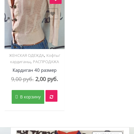
авить в "нравится" для сравнения
,
ЖЕНСКАЯ ОДЕЖДА
Кофты/
Quick View
,
кардиганы
РАСПРОДАЖА
Кардиган 40 размер
Первоначальная
Текущая
9,00
руб.
2,00
руб.
цена
цена:
составляла
2,00 руб..
В корзину
9,00 руб..