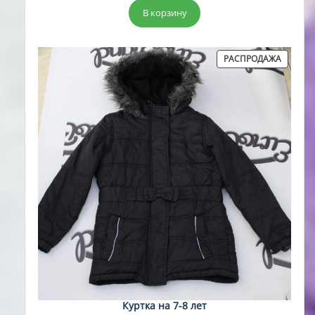
составляла
5,00 руб..
В корзину
17,00 руб..
ПРОДА
РАСПРОДАЖА
ТОВАР
Куртка на 7-8 лет