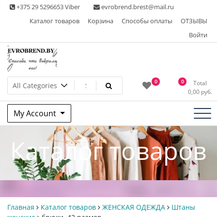
Skip
+375 29 5296653 Viber
evrobrend.brest@mail.ru
to
Каталог товаров
Корзина
Способы оплаты
ОТЗЫВЫ
content
Войти
Интернет-магазин одежды
0
0
Total
0,00
руб.
second hand
My Account
Каталог товаров
Главная
Каталог товаров
ЖЕНСКАЯ ОДЕЖДА
Штаны