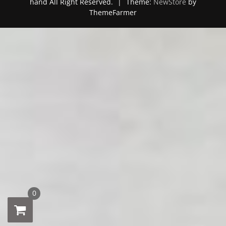
hand All Right Reserved.
|
Theme:
NewStore
by
ThemeFarmer
0