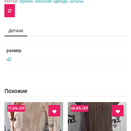
Метки:
брюки
,
женская одежда
,
штаны
Детали
размер
42
Похожие
77.8% OFF
68.8% OFF
авить в "нравится" для сравнения
добавить в "нравится" для срав