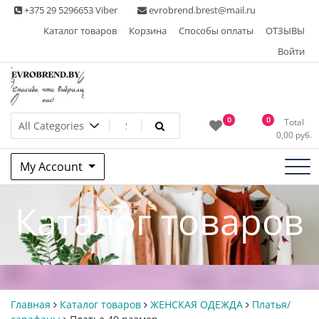
Skip
+375 29 5296653 Viber
evrobrend.brest@mail.ru
to
Каталог товаров
Корзина
Способы оплаты
ОТЗЫВЫ
content
Войти
Интернет-магазин одежды
0
0
Total
0,00
руб.
second hand
My Account
Каталог товаров
Главная
Каталог товаров
ЖЕНСКАЯ ОДЕЖДА
Платья/