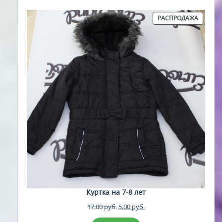
ПРОДА
РАСПРОДАЖА
ТОВАР
Куртка на 7-8 лет
Первоначальная
Текущая
17,00
руб.
5,00
руб.
цена
цена: