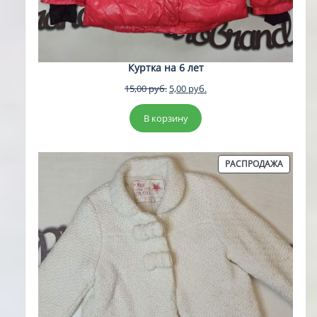
Куртка на 6 лет
Первоначальная
Текущая
15,00
руб.
5,00
руб.
цена
цена:
составляла
5,00 руб..
В корзину
15,00 руб..
ПРОДА
РАСПРОДАЖА
ТОВАР