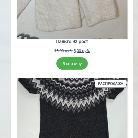
Пальто 92 рост
Первоначальная
Текущая
15,00
руб.
5,00
руб.
цена
цена:
составляла
5,00 руб..
В корзину
15,00 руб..
ПРОДА
РАСПРОДАЖА
ТОВАР