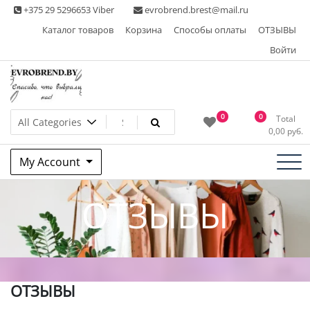
Skip
+375 29 5296653 Viber
evrobrend.brest@mail.ru
to
Каталог товаров
Корзина
Способы оплаты
ОТЗЫВЫ
content
Войти
Интернет-магазин одежды
0
0
Total
0,00
руб.
second hand
My Account
ОТЗЫВЫ
ОТЗЫВЫ