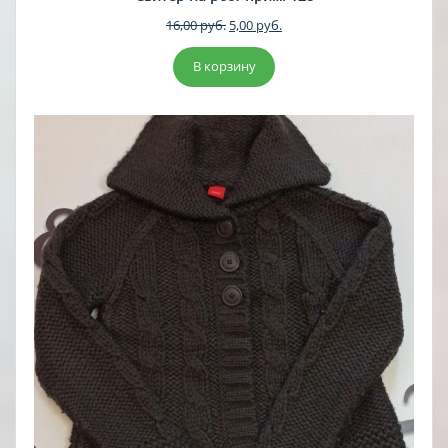
Первоначальная
Текущая
16,00
руб.
5,00
руб.
цена
цена:
составляла
5,00 руб..
В корзину
16,00 руб..