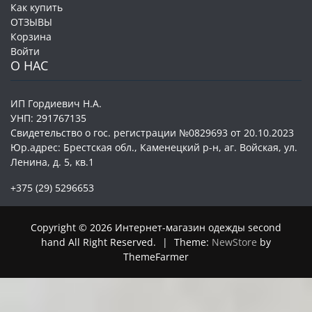
Как купить
ОТЗЫВЫ
Корзина
Войти
О НАС
ИП Гордиевич Н.А.
УНП: 291767135
Свидетельство о гос. регистрации №0829693 от 20.10.2023
Юр.адрес: Брестская обл., Каменецкий р-н, аг. Войская, ул.
Ленина, д. 5, кв.1
+375 (29) 5296653
Copyright © 2026 Интернет-магазин одежды second
hand All Right Reserved.
|
Theme:
NewStore
by
ThemeFarmer