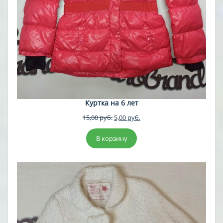
Куртка на 6 лет
Первоначальная
Текущая
15,00
руб.
5,00
руб.
цена
цена:
составляла
5,00 руб..
В корзину
15,00 руб..