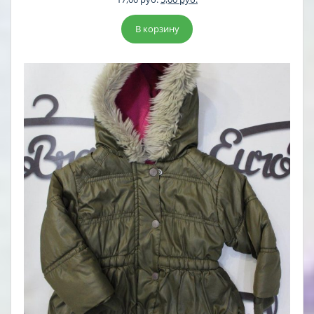
цена
цена:
составляла
5,00 руб..
В корзину
17,00 руб..