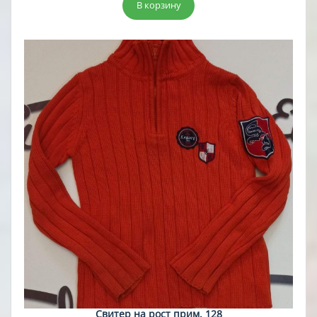
составляла
5,00 руб..
В корзину
16,00 руб..
Свитер на рост прим. 128