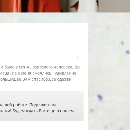
Переключить
...
этот
метабокс
и было у меня , взрослого человека, Вы
в
другое
омашн ие с меня смеялись : удивление,
состояние.
..Большущее ВАм спасибо.Все одежки
 нашей работе. Подняли нам
ками! Будем ждать Вас еще в нашем