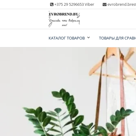
Skip
+375 29 5296653 Viber
evrobrend.bres
to
content
Интернет-магазин
КАТАЛОГ ТОВАРОВ
ТОВАРЫ ДЛЯ СРАВ
одежды second ha