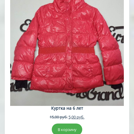
Куртка на 6 лет
Первоначальная
Текущая
15,00
руб.
5,00
руб.
цена
цена:
составляла
5,00 руб..
В корзину
15,00 руб..