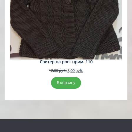
Свитер на рост прим. 110
Первоначальная
Текущая
12,00
руб.
3,00
руб.
цена
цена:
составляла
3,00 руб..
В корзину
12,00 руб..