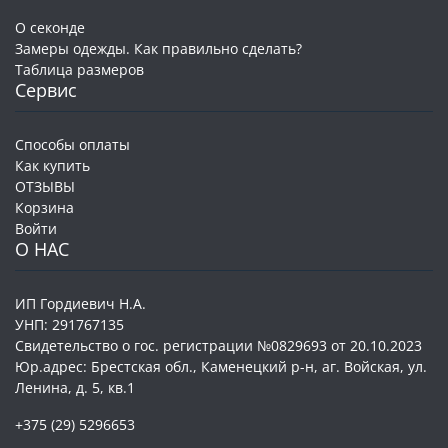
О секонде
Замеры одежды. Как правильно сделать?
Таблица размеров
Сервис
Способы оплаты
Как купить
ОТЗЫВЫ
Корзина
Войти
О НАС
ИП Гордиевич Н.А.
УНП: 291767135
Свидетельство о гос. регистрации №0829693 от 20.10.2023
Юр.адрес: Брестская обл., Каменецкий р-н, аг. Войская, ул.
Ленина, д. 5, кв.1
+375 (29) 5296653