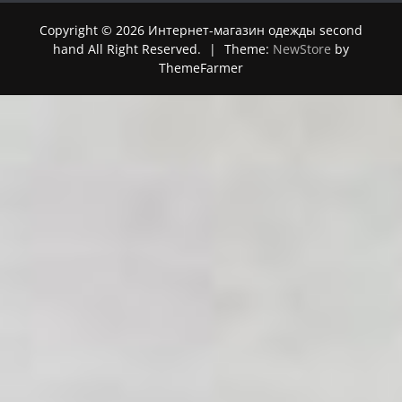
Copyright © 2026 Интернет-магазин одежды second
hand All Right Reserved.
|
Theme:
NewStore
by
ThemeFarmer