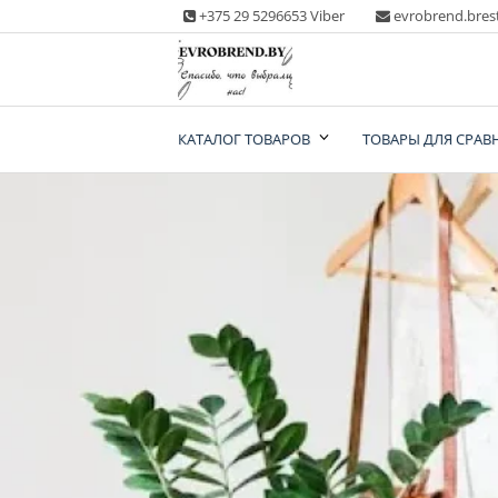
Skip
+375 29 5296653 Viber
evrobrend.bres
to
content
Интернет-магазин
КАТАЛОГ ТОВАРОВ
ТОВАРЫ ДЛЯ СРАВ
одежды second ha