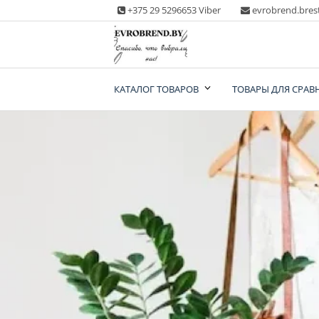
Skip
+375 29 5296653 Viber
evrobrend.bres
to
content
Интернет-магазин
КАТАЛОГ ТОВАРОВ
ТОВАРЫ ДЛЯ СРАВ
одежды second ha