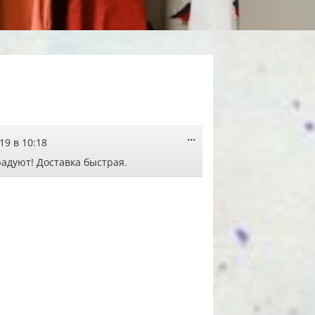
Переключить
...
019
в
10:18
этот
метабокс
радуют! Доставка быстрая.
в
другое
состояние.